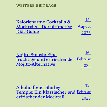
WEITERE BEITRÄGE
13.
Kalorienarme Cocktails &
Mocktails – Der ultimative
August
Diät-Guide
2025
16.
Nojito Smash: Eine
fruchtige und erfrischende
Februar
Mojito-Alternative
2025
13.
Alkoholfreier Shirley
Temple: Ein klassischer und
Februar
erfrischender Mocktail
2025