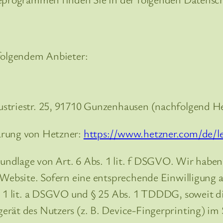
 folgendem Anbieter:
ustriestr. 25, 91710 Gunzenhausen (nachfolgend He
ärung von Hetzner:
https://www.hetzner.com/de/le
ndlage von Art. 6 Abs. 1 lit. f DSGVO. Wir haben e
 Website. Sofern eine entsprechende Einwilligung a
s. 1 lit. a DSGVO und § 25 Abs. 1 TDDDG, soweit d
gerät des Nutzers (z. B. Device-Fingerprinting) i