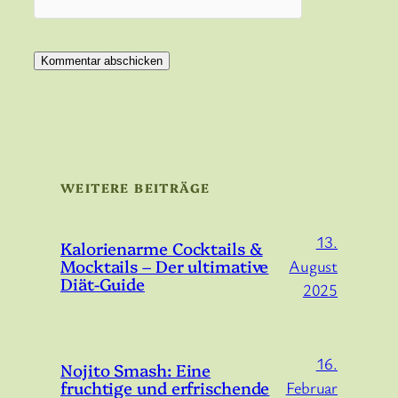
WEITERE BEITRÄGE
13.
Kalorienarme Cocktails &
Mocktails – Der ultimative
August
Diät-Guide
2025
16.
Nojito Smash: Eine
fruchtige und erfrischende
Februar